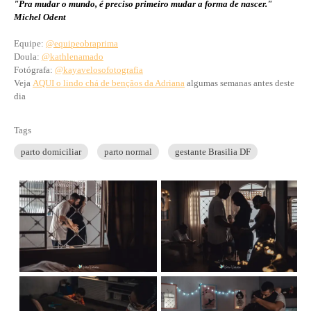
"Pra mudar o mundo, é preciso primeiro mudar a forma de nascer."
Michel Odent
Equipe:
@equipeobraprima
Doula:
@kathlenamado
Fotógrafa:
@kayavelosofotografia
Veja
AQUI o lindo chá de bençãos da Adriana
algumas semanas antes deste
dia
Tags
parto domiciliar
parto normal
gestante Brasilia DF