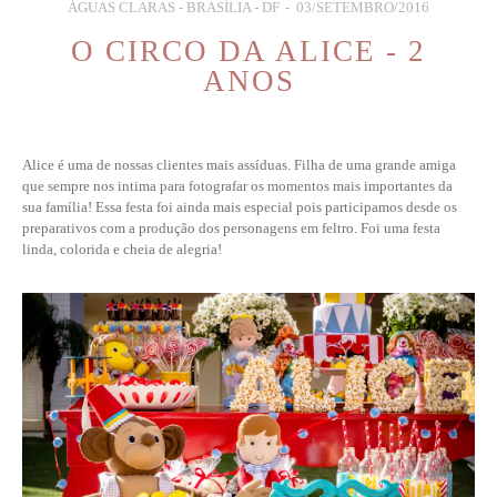
ÁGUAS CLARAS - BRASÍLIA - DF
03/SETEMBRO/2016
O CIRCO DA ALICE - 2
ANOS
Alice é uma de nossas clientes mais assíduas. Filha de uma grande amiga
que sempre nos intima para fotografar os momentos mais importantes da
sua família! Essa festa foi ainda mais especial pois participamos desde os
preparativos com a produção dos personagens em feltro. Foi uma festa
linda, colorida e cheia de alegria!