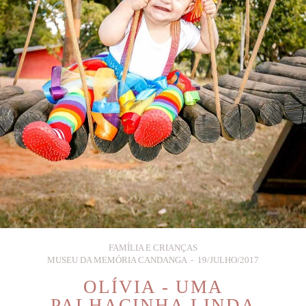
FAMÍLIA E CRIANÇAS
MUSEU DA MEMÓRIA CANDANGA
19/JULHO/2017
OLÍVIA - UMA
PALHACINHA LINDA