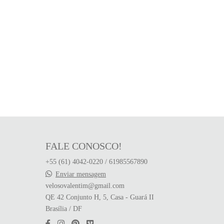
FALE CONOSCO!
+55 (61) 4042-0220 / 61985567890
Enviar mensagem
velosovalentim@gmail.com
QE 42 Conjunto H, 5, Casa - Guará II
Brasília / DF